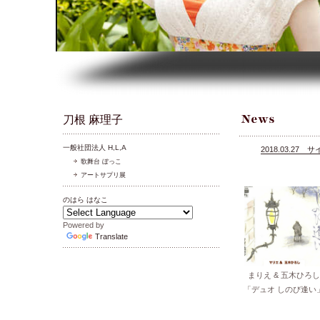
刀根 麻理子
一般社団法人 H,L,A
2018.03.2
歌舞台 ぼっこ
アートサプリ展
のはら はなこ
Powered by
Translate
まりえ & 五木ひろし
「デュオ しのび逢い